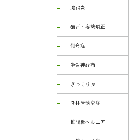
腱鞘炎
猫背・姿勢矯正
側弯症
坐骨神経痛
ぎっくり腰
脊柱管狭窄症
椎間板ヘルニア