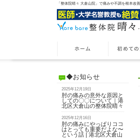
「整体院晴々 大倉山院」で痛みや不調を根本改
◆お知らせ
2025年12月19日
肘の痛みの意外な原因と
しての〇〇について｜港
北区大倉山の整体院晴々
2025年12月16日
肘の痛みにやっぱりココ
はとっても重要だよな〜
という話 | 港北区大倉山